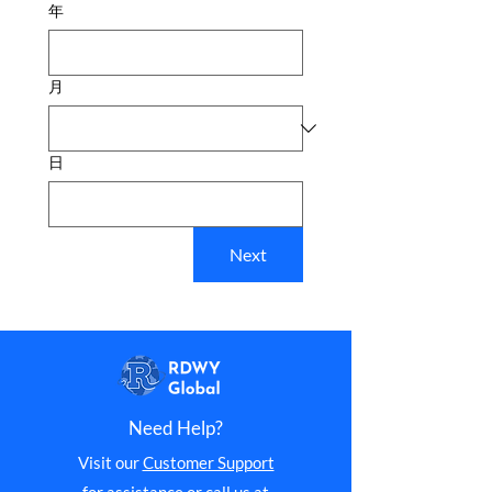
年
月
日
Next
Need Help?
Visit our
Customer Support
for assistance or call us at