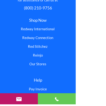
(800) 210-9756
Shop Now
Redway International
Redway Connection
Red Stitchez
Reinjo
Our Stores
Help
Pay Invoice
About Us